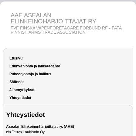
AAE ASEALAN
ELINKEINOHARJOITTAJAT RY
FVF FINSKA VAPENFÖRETAGARE FÖRBUND RF - FATA
FINNISH ARMS TRADE ASSOCIATION
Etusivu
Edunvalvonta ja lainsäädäntö
Puheenjohtaja ja hallitus
Säännöt
Jäsenyritykset
Yhteystiedot
Yhteystiedot
Asealan Elinkeinonharjoittajat ry. (AAE)
c/o Teuvo Louhisola Oy