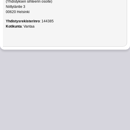
(Yhdistyksen sihteerin osoite)
Niittyläntie 3
00620 Helsinki
Yhdistysrekisterinro
: 144385
Kotikunta
: Vantaa